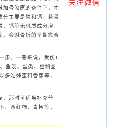
增加骨胶原的条件下，才
成分主要是磷和钙。若骨
磷、钙等无机质成分增
调，会对骨折的早期愈合
一条。一般来说，受伤1
果、鱼汤、蛋类、豆制品
以多吃蜂蜜和香蕉等，
复，那时可适当补充营
卜、西红柿、青椒等，