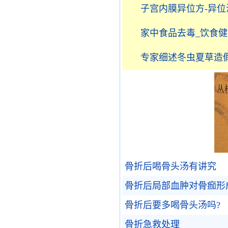
子宫内膜异位方-异位
家中食品去毒_饮食健
专家细述冬虫夏草造
骨折后喝骨头汤有讲究
骨折后局部血肿对骨痂形
骨折后要多喝骨头汤吗?
骨折急救处理