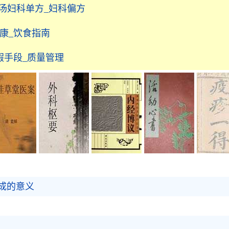
汤妇科单方_妇科偏方
康_饮食指南
假手段_质量管理
成的意义