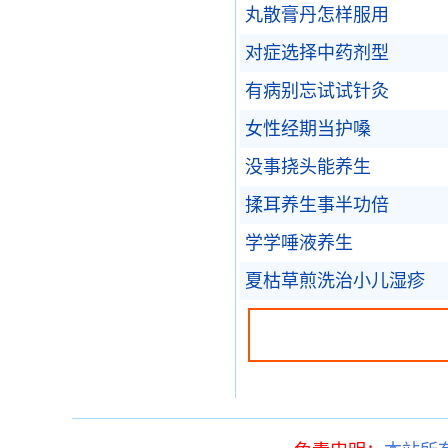
丸散膏丹怎样服用
对症选择中药剂型
有病别忘试试针灸
女性经期当护嗓
没事挠头能养生
揉耳养生事半功倍
学学唾液养生
夏枯草煎洗治小儿湿疹