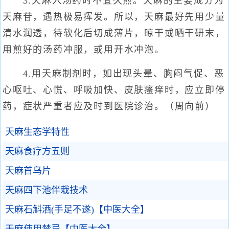
3.天麻入汤药时不宜久煎。天麻的主要成分为
天麻苷，遇热极易挥发。所以，天麻最好先用少量
清水润透，待软化后切成薄片，晾干或晒干研末，
用煎好的汤药冲服，或用开水冲泡。
4.用天麻制剂时，如出现头晕、胸闷气促、恶
心呕吐、心慌、呼吸加快、皮肤瘙痒时，应立即停
药，症状严重者应及时到医院诊治。（周向前）
天麻生态学特性
天麻食疗方五则
天麻首乌片
天麻四下池伴栽技术
天麻石斛酒(手足不遂)【中医大全】