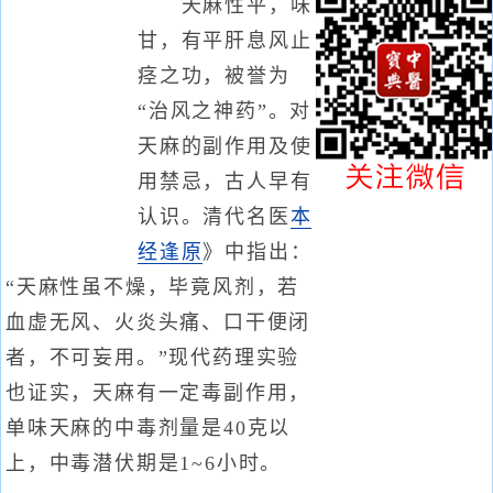
天麻性平，味
甘，有平肝息风止
痉之功，被誉为
“治风之神药”。对
天麻的副作用及使
用禁忌，古人早有
认识。清代名医
本
经逢原
》中指出：
“天麻性虽不燥，毕竟风剂，若
血虚无风、火炎头痛、口干便闭
者，不可妄用。”现代药理实验
也证实，天麻有一定毒副作用，
单味天麻的中毒剂量是40克以
上，中毒潜伏期是1~6小时。