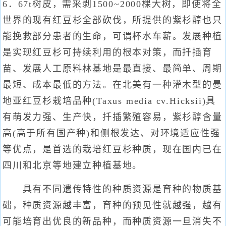
6．67t树皮，需采剥1500~2000棵大树，即使将全
世界的现有红豆杉全部砍伐，所提供的紫杉醇也只
能挽救部分患者的生命，可谓杯水车薪。发展种植
是实现红豆杉可持续利用的根本对策，而扦插育
苗、发展人工原料林基地是最直接、最简单、周期
最短、成本最低的方法。在北美有一种灌木型的曼
地亚红豆杉栽培品种(Taxus media cv.Hicksii)具
有萌发力强、生产快，扦插繁殖容易，紫杉醇含量
高(高于所有国产种)和侧根发达、对环境适应性强
等优点，是首选的栽培红豆杉种质，现在国内已在
四川和北京等地建立种植基地。
具有不同遗传特性的种质资源是育种的物质基
础，种质资源越丰富，育种的预见性就越强，越有
可能培育出优良的新品种，而种质资源一旦消失不