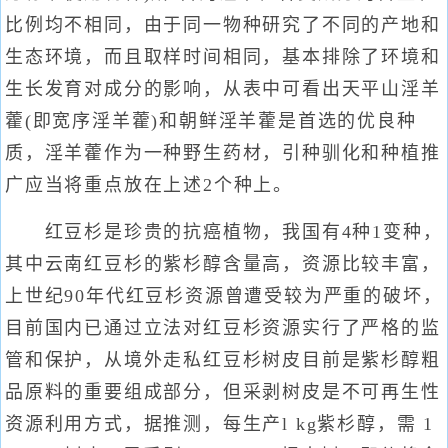
比例均不相同，由于同一物种研究了不同的产地和
生态环境，而且取样时间相同，基本排除了环境和
生长发育对成分的影响，从表中可看出天平山淫羊
藿(即宽序淫羊藿)和朝鲜淫羊藿是首选的优良种
质，淫羊藿作为一种野生药材，引种驯化和种植推
广应当将重点放在上述2个种上。
红豆杉是珍贵的抗癌植物，我国有4种1变种，
其中云南红豆杉的紫杉醇含量高，资源比较丰富，
上世纪90年代红豆杉资源曾遭受较为严重的破坏，
目前国内已通过立法对红豆杉资源实行了严格的监
管和保护，从境外走私红豆杉树皮目前是紫杉醇粗
品原料的重要组成部分，但采剥树皮是不可再生性
资源利用方式，据推测，每生产l kg紫杉醇，需 1