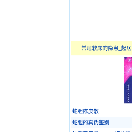
常睡软床的隐患_起
蛇胆陈皮散
蛇胆的真伪鉴别