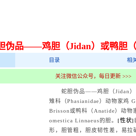
胆伪品——鸡胆（Jidan）或鸭胆（Y
目录
相
关注微信公众号，每日更新 >>>
蛇胆伪品——鸡胆（Jidan）或
雉科（Phasianidae）动物家鸡 Gallu
Brisson或鸭科（Anatide）动物家鸭 
omestica Linnaeus的胆。
[性状]
形，胆管粗，胆皮韧性差，易拉