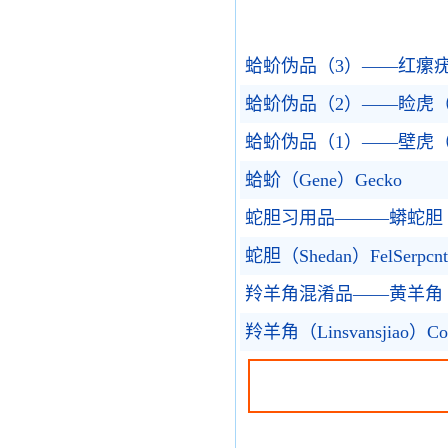
蛤蚧伪品（3）——红瘰疣螈（H
蛤蚧伪品（2）——睑虎（Ji
蛤蚧伪品（1）——壁虎（B
蛤蚧（Gene）Gecko
蛇胆习用品———蟒蛇胆（Mnn
蛇胆（Shedan）FelSerpcnt
羚羊角混淆品——黄羊角（Huan
羚羊角（Linsvansjiao）Corn