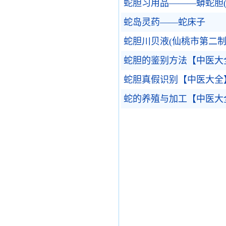
蛇胆习用品———蟒蛇胆(Mnng
蛇岛灵药——蛇床子
蛇胆川贝液(仙桃市第二制
蛇胆的鉴别方法【中医大
蛇胆真假识别【中医大全
蛇的养殖与加工【中医大