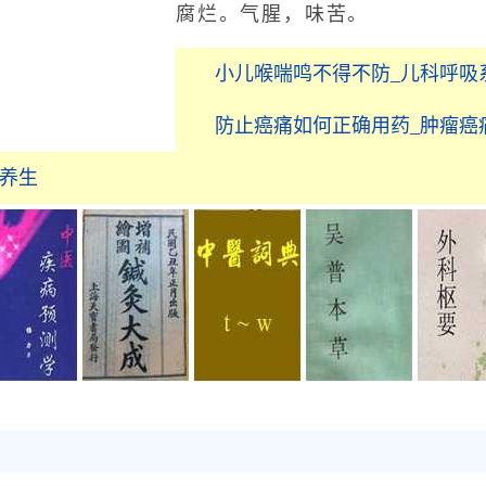
腐烂。气腥，味苦。
小儿喉喘鸣不得不防_儿科呼吸
防止癌痛如何正确用药_肿瘤癌
居养生