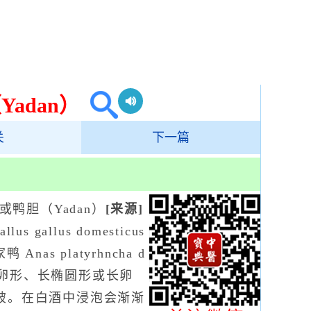
adan）
关
下一篇
鸭胆（Yadan）
[来源]
s gallus domesticus
Anas platyrhncha d
卵形、长椭圆形或长卵
破。在白酒中浸泡会渐渐