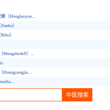
ongluoyou...
anhu）
ihu）
gshedsfl）...
is
gyangjia...
uSa...