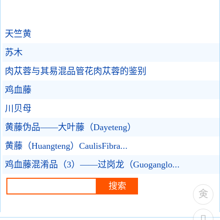
天竺黄
苏木
肉苁蓉与其易混品管花肉苁蓉的鉴别
鸡血藤
川贝母
黄藤伪品——大叶藤（Dayeteng）
黄藤（Huangteng）CaulisFibra...
鸡血藤混淆品（3）——过岗龙（Guoganglo...