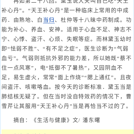
再如第二十八回。黛玉说大夫叫自己吃“天王
补心丹”。“天王补心丹”是一种临床上常用的中成
药．由熟地、白
当归
、杜仲等十八昧中药制成。功
能为补心、养血、安神。适用于心血不足、神志不
宁、心悸、盗汗、心烦、失眠等症。而林黛玉幼时
即“怯弱不胜”、“有不足之症”，医生诊断为“气弱
血亏”。气弱则抵抗外邪的能力差，所以她既“蔡不
住一点风寒”，电“抵御不了暑热”，又园阴血不
足，易生虚火，常常“面上作烧”“腮上通红”。且夜
间盗汗、咳嗽咯血。按今天的诊断标准．黛玉当是
肺结核无疑了。但在当时没自特效药的情况下，曹
雪芹让其服用“天王补心丹”当是再恰当不过的了。
摘自：《生活与健康》文/ 潘东曙