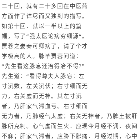
二十回，就有二十多回在中医药
方面作了详尽而又独到的描写。
如第十回．就以一半以上的篇
幅，写了“强太医论病穷细源“。
贾蓉之妻秦可卿病了，请了个才
学极高的人。脉毕贾蓉问道：
“先生看这脉息还治得冶不得?”
先生道：“看得尊夫人脉皂：左
寸沉数，左关沉伏；右寸细而无
力，右关虚而无神。其左寸沉
者，乃肝家气滞血亏。右寸细而
无力者，乃肺经气太虚；右关无神者，乃脾土被肝
脉所克制。心气虚而生火．应现今月经不调．夜间
不寐；肝家气滞者，应胁下胀痛．月经过期，心中