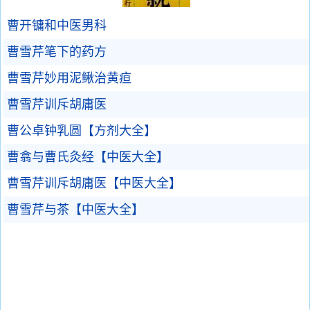
曹开镛和中医男科
曹雪芹笔下的药方
曹雪芹妙用泥鳅治黄疸
曹雪芹训斥胡庸医
曹公卓钟乳圆【方剂大全】
曹翕与曹氏灸经【中医大全】
曹雪芹训斥胡庸医【中医大全】
曹雪芹与茶【中医大全】