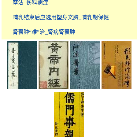
摩法_伤科病症
哺乳结束后应选用塑身文胸_哺乳期保健
肾囊肿“难”治_肾病肾囊肿