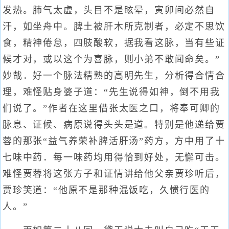
发热。肺气太虚，头目不是眩晕，寅卯间必然自
汗，如坐舟中。脾土被肝木所克制者，必定不思饮
食，精神倦怠，四肢酸软，据我看这脉，当有些证
候才对，或以这个为喜脉，则小弟不敢闻命矣。”
妙哉．好一个脉法精熟的高明先生，分析得合情合
理，难怪贴身婆子道：“先生说得如神，倒不用我
们说了。”作者在这里借张太医之口，将奉可卿的
脉息、证候、病原说得头头是道。特别是他递给贾
蓉的那张“益气养荣补脾活肝汤”药方，方中用了十
七味中药．每一味药均用得恰到好处，无懈可击。
难怪贾蓉将这张方子和证情讲给他父亲贾珍听后，
贾珍笑道：“他原不是那种混饭吃，久惯行医的
人。”