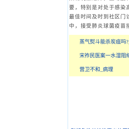
要，特别是对处于感染
最佳时间及时到社区门
中，接受肺炎球菌疫苗
蒸气熨斗能杀炭疽吗?
宋祚民医案一水湿阻
营卫不和_病理