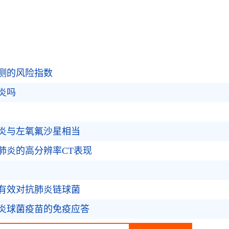
测的风险指数
炎吗
炎与左氧氟沙星相当
肺炎的高分辨率CT表现
有效对抗肺炎链球菌
炎球菌疫苗的免疫应答