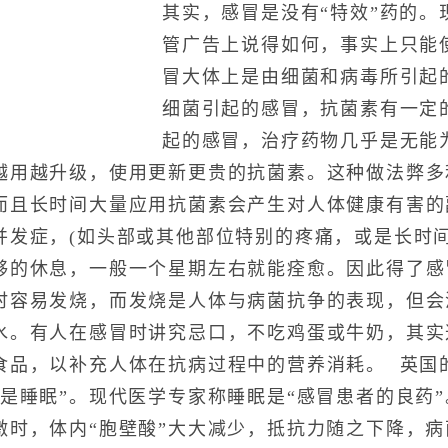
其实，感冒是没有“特效”药的。
管广告上说得如何，事实上只能
冒大体上是由细菌和病毒所引起
细菌引起的感冒，抗菌素有一定
起的感冒，治疗药物几乎是无能
越用越升级，使用更新更贵的抗菌素。这种做法弊多
而且长时间大量应用抗菌素会产生对人体健康有害的
并发症，(如头部或其他部位特别的疼痛，或是长时间
够的休息，一般一个星期左右就能痊愈。因此得了感
时容易发烧，而发烧是人体与病菌抗争的表现，但会
水。有人在感冒时讲究忌口，不吃鸡蛋或牛奶，其实
食品，以补充人体在抗病过程中的营养消耗。 英国的
的是睡眠”。现代医学专家称睡眠是“感冒患者的良药
激时，体内“胞壁酸”大大减少，抵抗力随之下降，