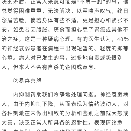
决的矛盾，正常人来说可能是“不屑一顾”的事，他
总觉得困难重重，无法解决，以至唉声叹气，终日
愁眉苦脸。倘若身体有些不适，更是担心和紧张不
安，如患者因腹胀、厌食而担心患了胃癌或其他不
治之症，这是一种疑病心理。有的医生认为，40％
的神经衰弱患者在病程中出现短暂的、轻度的抑郁
心境。病人对已发生的事，过多地自责或怨恨别
人，但本人不会有自杀的企图或意念。
②易喜善怒
内抑制帮助我们冷静地处理问题。神经衰弱病
人，由于内抑制下降，从而表现为情绪波动大，对
各种刺激在未做出细致的分析和鉴别之前就大怒或
大喜，缺乏正常人所具备的忍耐性。表现情绪急