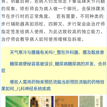
育，到最后期，若病人仍出现足下垂或踝关节内翻
的现象，矫形师会为病人做一个脚托，去保持踝关
节在步行时的正常角度。 若有需要，不同种类的
步行辅助器具如拐杖、四脚叉、步行架会由治疗师
指定签发给病人使用。为此达致较高的独立能力，
治疗师会教导病人如何使用楼梯及斜坡。
天气寒冷与腰痛有关吗?_整形外科腹、腰及骶疾患
糖尿病便秘容易被误诊_糖尿病糖尿病的并发、合并
症
哪些人需用药物来预防流脑当前预防流脑的药物效
果如何_儿科神经系统疾病