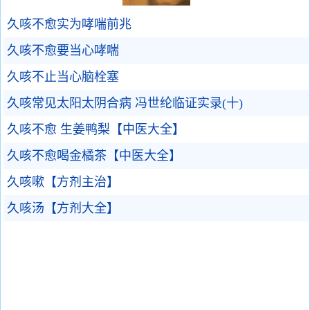
久咳不愈实为哮喘前兆
久咳不愈要当心哮喘
久咳不止当心脑栓塞
久咳常见太阳太阴合病 冯世纶临证实录(十)
久咳不愈 生姜鸭梨【中医大全】
久咳不愈喝金橘茶【中医大全】
久咳嗽【方剂主治】
久咳汤【方剂大全】