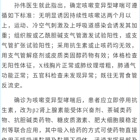
孙伟医生就此指出，确定咳嗽变异型哮喘可遵
循如下标准：无明显诱因持续性咳嗽达两个月以
上，运动、冷空气刺激及上呼吸道感染会诱发其加
重；组织胺或乙酰胆碱支气管激发试验阳性，或支
气管扩张试验阳性；采用抗生素或止咳药均无效，
用支气管解痉剂或皮质类固醇药物有效；体格检查
无阳性体征，X线胸片正常或肺纹理增粗，肺通气
功能正常；五官科检查未发现异常；既往无胃食管
反流史。
确诊为咳嗽变异型哮喘后，患者应立即停用抗
生素，改为β2肾上腺素能受体兴奋剂、茶碱类药
物、抗胆碱类药物、糖皮质激素、肥大细胞膜稳定
剂等联合应用，其中吸入给药的方式可使药物直接