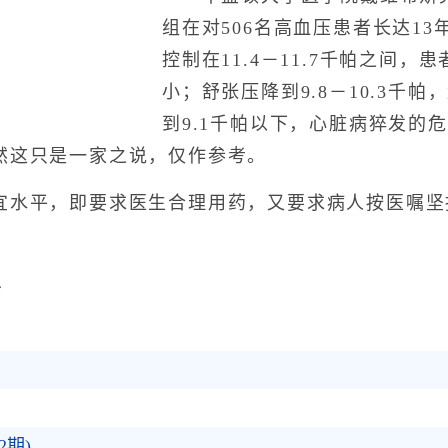
组在对506名高血压患者长达1
控制在11.4－11.7千帕之间
小；舒张压降到9.8－10.3千
到9.1千帕以下，心脏病猝发的
然这只是一家之说，仅作参考。
平，即要求医生合理用药，又要求病人按医嘱坚
息
2期)