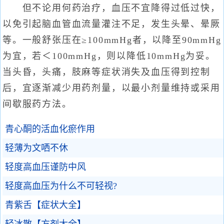
但不论用何药治疗，血压不宜降得过低过快，
以免引起脑血管血流量灌注不足，发生头晕、晕厥
等。一般舒张压在≥100mmHg者，以降至90mmHg
为宜，若＜100mmHg，则以降低10mmHg为妥。
当头昏，头痛，肢麻等症状消失及血压得到控制
后，宜逐渐减少用药剂量，以最小剂量维持或采用
间歇服药方法。
青心酮的活血化瘀作用
轻薄为文哂不休
轻度高血压谨防中风
轻度高血压为什么不可轻视?
青紫舌【症状大全】