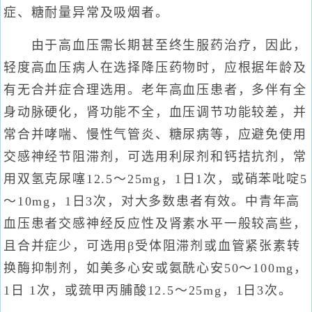
症、糖耐量异常及吸烟者。
由于高血压需长期甚至终生服药治疗，因此，
轻度高血压病人在选择降压药物时，应根据年龄及
有无合并症合理选用。老年高血压患者，多伴有全
身动脉硬化，肾功能不全，血压调节功能较差，并
常合并哮喘、慢性气管炎、糖尿病等，应避免使用
交感神经节阻滞剂，可选用利尿剂和钙拮抗剂，常
用双氢克尿噻12.5～25mg，1日1次，或硝苯吡啶5
～10mg，1日3次，对大多数患者有效。中青年高
血压患者交感神经反应性及肾素水平一般较高些，
且合并症少，可选用β受体阻滞剂或血管紧张素转
换酶抑制剂，如美多心安或氨酰心安50～100mg，
1日 1次，或巯甲丙脯酸12.5～25mg，1日3次。