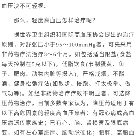
血压决不可轻视。
那么，轻度高血压怎样治疗呢？
据世界卫生组织和国际高血压协会提出的治疗
原则，对舒张压小于95～100mmHg者，可先采用
非药物疗法治疗3～6个月。如包括适当限盐(食盐
每天控制在5克以下)，低脂饮食(节制蛋黄、鱼
子、肥肉、动物内脏等摄入)，严格戒烟，不酗
酒，健身松弛疗法(如散步、慢跑、打太极拳、做
气功等)。如经非药物治疗疗效不明显者，可选降
压药物治疗。目前多数专家认为，降压药适用于有
以下高危因素的轻度高血压患者：有冠心病或高血
压病遗传家族史；已有心、脑、肾损害及眼底病
变，如有左心室肥厚、脑动脉硬化；肥胖、高脂血