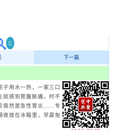
关
下一篇
子用水一热，一家三口
生就感到胃腹胀痛，时不
诊竟然是急性胃炎……专
隔夜放在冰箱里，早晨匆