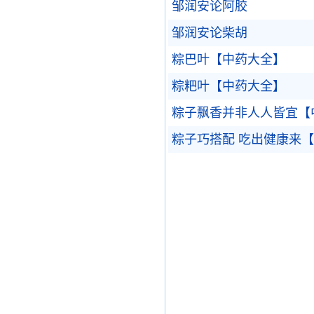
邹润安论阿胶
邹润安论柴胡
粽巴叶【中药大全】
粽粑叶【中药大全】
粽子飘香并非人人皆宜【
粽子巧搭配 吃出健康来