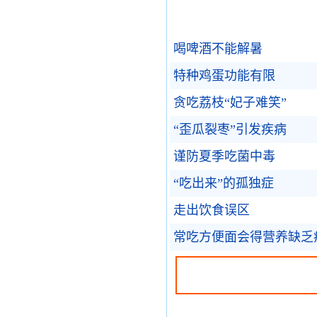
喝啤酒不能解暑
特种鸡蛋功能有限
贪吃荔枝“妃子难笑”
“歪瓜裂枣”引发疾病
谨防夏季吃菌中毒
“吃出来”的孤独症
走出饮食误区
常吃方便面会得营养缺乏