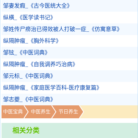
邹妻发瘕_《古今医统大全》
纵横_《医学读书记》
邹姓传尸痨治已得效被人打破一症_《仿寓意草》
纵隔肿瘤_《胸外科学》
邹铉_《中医词典》
纵隔肿瘤_《自我调养巧治病》
邹元标_《中医词典》
纵隔肿瘤_《家庭医学百科-医疗康复篇》
邹志夔_《中医词典》
中医宝典
中医养生
节日养生
相关分类