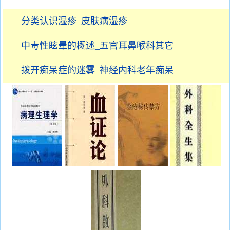
分类认识湿疹_皮肤病湿疹
中毒性眩晕的概述_五官耳鼻喉科其它
拨开痴呆症的迷雾_神经内科老年痴呆