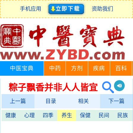
手机应用
立即下载
资助我们
中医宝典
中药
方剂
疾病
百科
粽子飘香并非人人皆宜
上一篇
目录
相关
下一篇
健康
心理
四季
养生
保健
民间
民族