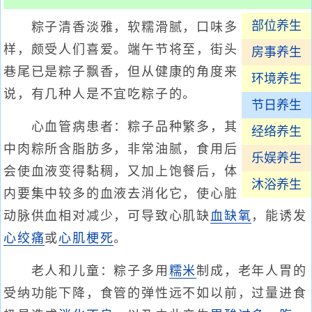
部位养生
粽子清香淡雅，软糯滑腻，口味多
样，颇受人们喜爱。端午节将至，街头
房事养生
巷尾已是粽子飘香，但从健康的角度来
环境养生
说，有几种人是不宜吃粽子的。
节日养生
心血管病患者：粽子品种繁多，其
经络养生
中肉粽所含脂肪多，非常油腻，食用后
乐娱养生
会使血液变得黏稠，又加上饱餐后，体
沐浴养生
内要集中较多的血液去消化它，使心脏
动脉供血相对减少，可导致心肌缺
血缺氧
，能诱发
心绞痛
或
心肌梗死
。
老人和儿童：粽子多用
糯米
制成，老年人胃的
受纳功能下降，食管的弹性远不如以前，过量进食