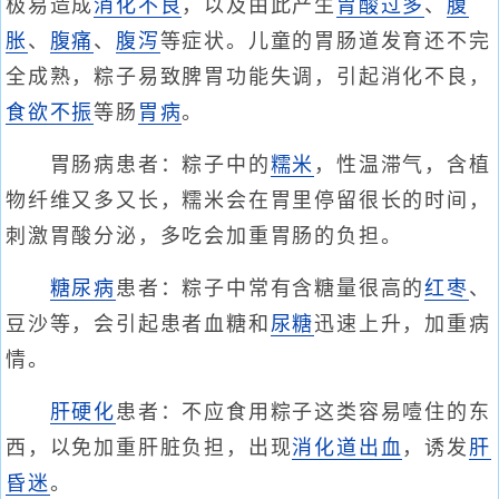
极易造成
消化不良
，以及由此产生
胃酸过多
、
腹
胀
、
腹痛
、
腹泻
等症状。儿童的胃肠道发育还不完
全成熟，粽子易致脾胃功能失调，引起消化不良，
食欲不振
等肠
胃病
。
胃肠病患者：粽子中的
糯米
，性温滞气，含植
物纤维又多又长，糯米会在胃里停留很长的时间，
刺激胃酸分泌，多吃会加重胃肠的负担。
糖尿病
患者：粽子中常有含糖量很高的
红枣
、
豆沙等，会引起患者血糖和
尿糖
迅速上升，加重病
情。
肝硬化
患者：不应食用粽子这类容易噎住的东
西，以免加重肝脏负担，出现
消化道出血
，诱发
肝
昏迷
。