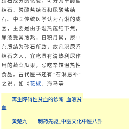
结石成分的化验，可分为草酸盐
结石、磷酸盐结石和尿酸盐结
石。中国传统医学认为石淋的成
因，主要是由于湿热蕴结下焦，
尿液受其煎熬，日积月累，尿中
杂质结为砂石所致，故凡泌尿系
结石之人，宜吃具有清热利尿作
用的蔬菜瓜果，忌吃辛辣温热性
食品。古代医书还有“石淋忌补”
之说，如《
花椒
、海马等
再生障碍性贫血的诊断_血液贫
血
黄楚九——制药先驱_中医文化中医八卦