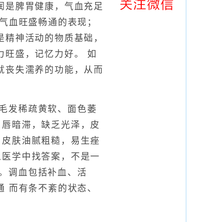
润是脾胃健康，气血充足
 气血旺盛畅通的表现；
是精神活动的物质基础，
力旺盛，记忆力好。 如
就丧失濡养的功能，从而
毛发稀疏黄软、面色萎
口唇暗滞，缺乏光泽，皮
：皮肤油腻粗糙，易生痤
从医学中找答案，不是一
。调血包括补血、活
通 而有条不紊的状态、