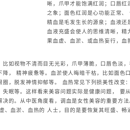
晰，爪甲才能饱满红润；口唇红
之象；面色红润是心功能正常、
精血是毛发生长的源泉；血液还
血液充盛会使人的思维清晰，精
果血虚、血淤、或血热妄行，血
。
如视物不清而目无光彩，爪甲薄脆，口唇色淡，
下降， 精神疲惫等。血淤使人晦暗干枯，比如面色
眼圈，脱发神情抑郁等。 血热常见下列损美性改变
，失眠等。这样看来美容问题实际是健康问题， 要
解决的。从中医角度看，调血是女性美容的重要方法
血虚、血淤、血热的 人士，目的是要恢复其旺盛、畅