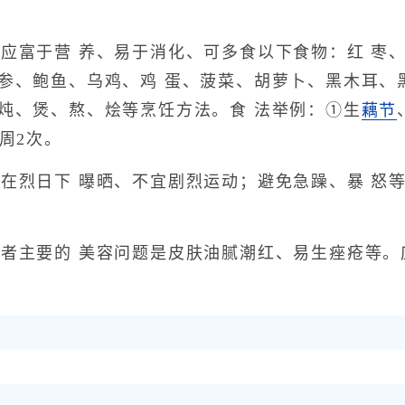
富于营 养、易于消化、可多食以下食物：红 枣
海参、鲍鱼、乌鸡、鸡 蛋、菠菜、胡萝卜、黑木耳、
、炖、煲、熬、烩等烹饪方法。食 法举例：①生
藕节
周2次。
烈日下 曝晒、不宜剧烈运动；避免急躁、暴 怒
主要的 美容问题是皮肤油腻潮红、易生痤疮等。