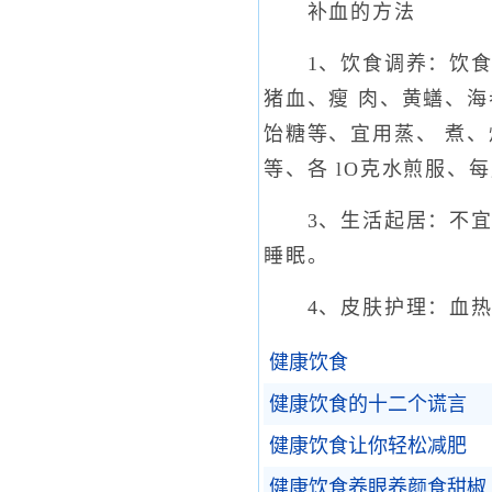
补血的方法
1、饮食调养：饮食应
猪血、瘦 肉、黄蟮、
饴糖等、宜用蒸、 煮
等、各 lO克水煎服、每
3、生活起居：不宜在
睡眠。
4、皮肤护理：血热者
健康饮食
健康饮食的十二个谎言
健康饮食让你轻松减肥
健康饮食养眼养颜食甜椒