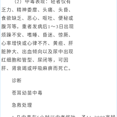
（2）中毒表现：轻者仅有
乏力、精神委靡、头痛、头昏、
食欲缺乏、恶心、呕吐、便秘或
腹泻等。重者发病后1～3日出现
烦躁不安、嗜睡、昏迷、惊厥、
心率增快或心律不齐、黄疸、肝
脏肿大、出血倾向以及尿中出现
红细胞和管型、尿闭等，可因
肝、肾衰竭或呼吸麻痹而死亡。
诊断
苍耳幼苗中毒
急救处理