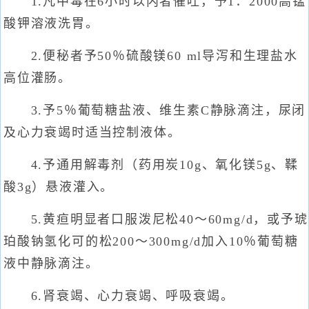
1.凡中毒在6小时以内者催吐，予1：2000高锰
酸钾溶液洗胃。
2.便秘者予50％硫酸镁60 ml导泻和生理盐水
高位灌肠。
3.予5％葡萄糖盐液、维生素C静脉滴注，尿闭
及心力衰竭时适当控制液体。
4.予通用解毒剂（药用炭10g、氧化镁5g、鞣
酸3g）悬液灌入。
5.黄疸明显者口服泼尼松40～60mg/d，或予琥
珀酸钠氢化可的松200～300mg/d加入10％葡萄糖
液中静脉滴注。
6.肾衰竭、心力衰竭、呼吸衰竭。