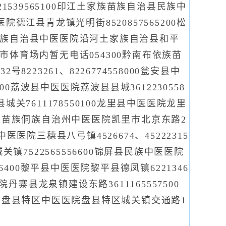
21539565100印江土家族苗族自治县民族中
院德江县青龙镇光明街8520857565200松
河土家族自治县中医医院沿河土家族自治县和平
仁市体育场内暂无电话054300黔南布依族苗
23261、8226774558000瓮安县中
600荔波县中医医院荔波县县城3612230558
城关7611178550100龙里县中医医院龙里
黔东南苗族侗族自治州中医医院凯里市北京东路2
县中医医院三穗县八弓镇4526674、45222315
关镇7522565556600锦屏县民族中医医院
56400黎平县中医医院黎平县德凤镇6221346
院丹寨县龙泉镇建设东路3611165557500
58）盘县特区中医医院盘县特区城关镇交通路1