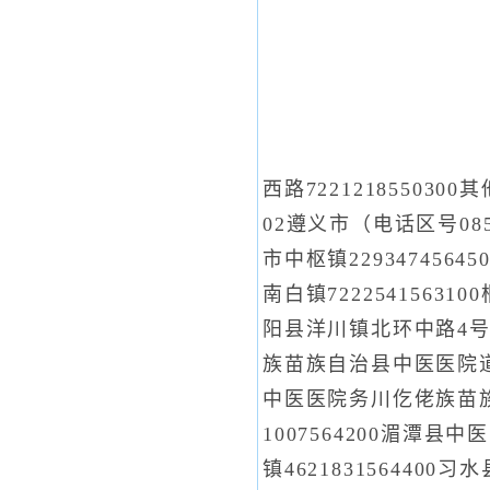
西路72212185503
02遵义市（电话区号08
市中枢镇229347456
南白镇7222541563
阳县洋川镇北环中路4号62
族苗族自治县中医医院道真
中医医院务川仡佬族苗族自
1007564200湄潭县
镇462183156440