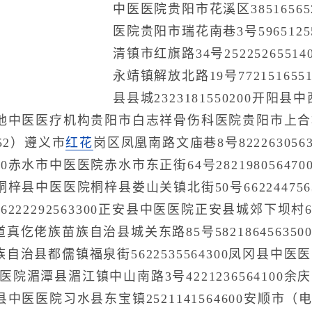
中医医院贵阳市花溪区3851656
医院贵阳市瑞花南巷3号5965125
清镇市红旗路34号252252655
永靖镇解放北路19号77215165
县县城2323181550200开
00其他中医医疗机构贵阳市白志祥骨伤科医院贵阳市上合群路1
52）遵义市
红花
岗区凤凰南路文庙巷8号82226305
4500赤水市中医医院赤水市东正街64号282198056
100桐梓县中医医院桐梓县娄山关镇北街50号6622447
22292563300正安县中医医院正安县城郊下坝村642
仡佬族苗族自治县城关东路85号58218645635
治县都儒镇福泉街5622535564300凤冈县中医医
中医医院湄潭县湄江镇中山南路3号422123656410
0习水县中医医院习水县东宝镇2521141564600安顺市