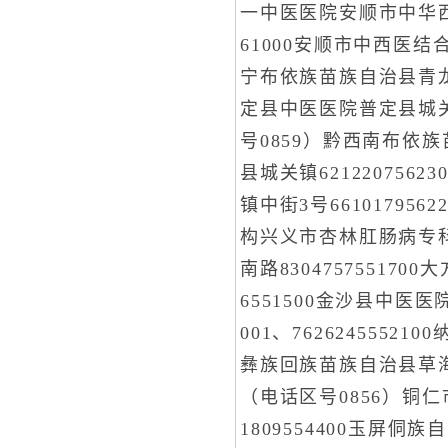
一中医医院安顺市中华西路1
61000安顺市中西医结
宁布依族苗族自治县青龙山6
定县中医医院普定县城关镇
号0859）黔西南布依族
县城关镇621220756
镇中街3号66101795
构兴义市杏林肛肠病专科医
南路83047575517
6551500金沙县中医医
001、762624555
彝族回族苗族自治县草海镇解
（电话区号0856）铜仁
1809554400玉屏