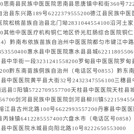
5100思南县民族中医医院思南县思唐镇中和街360号72
东兴路189号6222379555200德江县民族中医医
院松桃苗族自治县北门坳2831044554100沿
65300其他中医医疗机构铜仁地区侨光肛肠综合医院铜
4）黔南布依族苗族自治州中医医院都匀市键江中路32号82
53550400惠水县中医医院惠水县县城6221180550
中华街一段3231241558200罗甸县中医医院罗甸县
551200黔东南苗族侗族自治州（电话区号0855）
0黄平县中医医院黄平县大街32号2432347556100三穗
远县阳镇5722709557700天柱县中医医院天柱县城
556700剑河县民族中医医院剑河县柳川镇52215945
榕江县古州北路100号6622993557200丹寨县中医医
妹镇6412285557400六盘水市（电话区号08
0水城县中医医院水城县向阳北路10号8222650553000