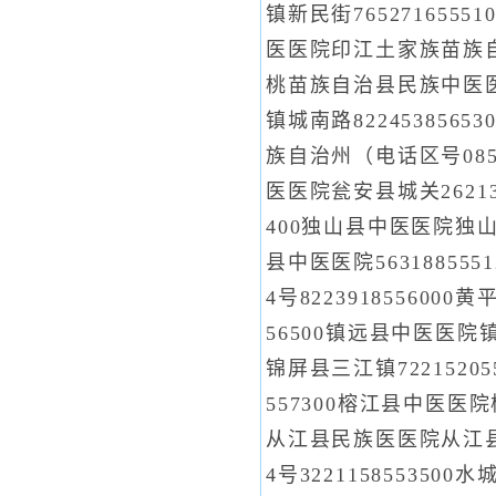
镇新民街765271655
医医院印江土家族苗族自治县
桃苗族自治县民族中医医
镇城南路82245385
族自治州（电话区号085
医医院瓮安县城关26213
400独山县中医医院独山县
县中医医院5631885
4号822391855600
56500镇远县中医医院镇
锦屏县三江镇7221520
557300榕江县中医医院
从江县民族医医院从江县丙
4号322115855350