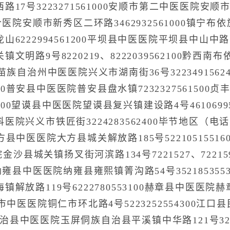
7号3223271561000安顺市第二中医医院安顺市中
合医院安顺市新秀区二环路3462932561000镇宁
222994561200平坝县中医医院平坝县中山中路175号
文明路9号8220219、8222039562100黔西
苗族自治州中医医院兴义市湖南街36号322349156
2300普安县中医医院普安县盘水镇723232756150
62200望谟县中医医院望谟县复兴镇建设路4号461069
院兴义市铁匠街3224283562400毕节地区（电
00大方县中医医院大方县城关解放路185号522105155
院金沙县城关镇扬叉街河滨路134号7221527、72215
2100纳雍县中医医院纳雍县雍熙镇箐沟路54号352185
放路119号6222780553100赫章县中医医院赫章
市中医医院铜仁市环北路4号5223252554300江
侗族自治县中医医院玉屏侗族自治县平溪镇中华路121号32