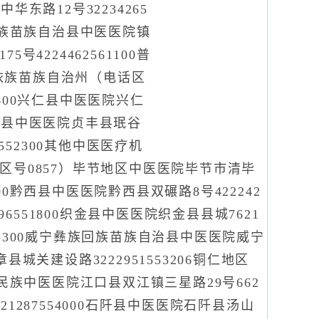
华东路12号32234265
布依族苗族自治县中医医院镇
4224462561100普
南布依族苗族自治州（电话区
2400兴仁县中医医院兴仁
0贞丰县中医医院贞丰县珉谷
9552300其他中医医疗机
话区号0857）毕节地区中医医院毕节市清毕
1600黔西县中医医院黔西县双碾路8号422242
96551800织金县中医医院织金县县城7621
3553300威宁彝族回族苗族自治县中医医院威宁
县城关建设路3222951553206铜仁地区
口县民族中医医院江口县双江镇三星路29号662
21287554000石阡县中医医院石阡县汤山