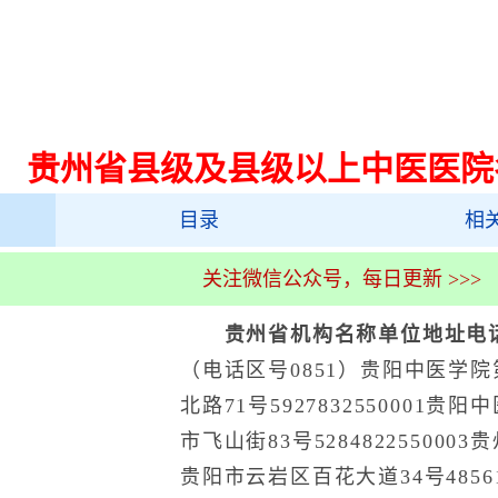
贵州省县级及县级以上中医医院
目录
相
关注微信公众号，每日更新 >>>
贵州省
机构名称
单位地址
电
（电话区号0851）贵阳中医学
北路71号5927832550001
市飞山街83号52848225500
贵阳市云岩区百花大道34号48561