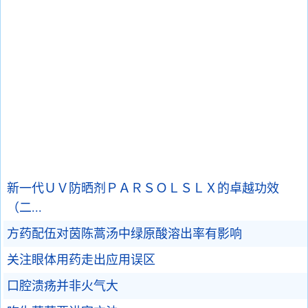
新一代ＵＶ防晒剂ＰＡＲＳＯＬＳＬＸ的卓越功效
（二...
方药配伍对茵陈蒿汤中绿原酸溶出率有影响
关注眼体用药走出应用误区
口腔溃疡并非火气大