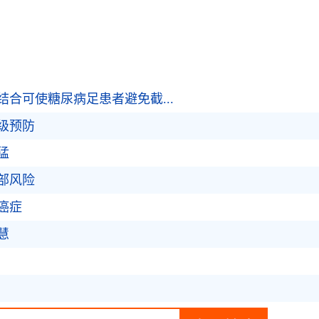
合可使糖尿病足患者避免截...
级预防
猛
部风险
癌症
慧