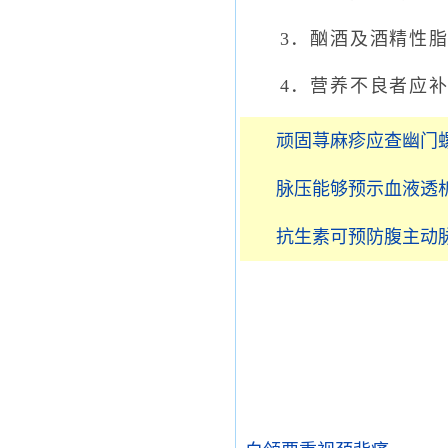
3．酗酒及酒精性脂
4．营养不良者应补充
顽固荨麻疹应查幽门
脉压能够预示血液透
抗生素可预防腹主动