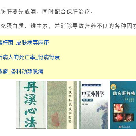
肪肝要先戒酒，同时配合保肝治疗。
蛋白质、维生素，并消除导致营养不良的各种因
螺杆菌_皮肤病荨麻疹
析病人的死亡率_肾病肾衰
脉瘤_骨科动静脉瘤