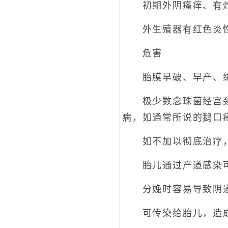
初期外阴瘙痒、有灼痛
外生殖器有红色炎性
危害
胎膜早破、早产、绒
极少数念珠菌经宫颈上
病，如通常所说的鹅口
如不加以彻底治疗，
胎儿通过产道感染可
分娩时容易导致阴道出
可传染给胎儿，造成