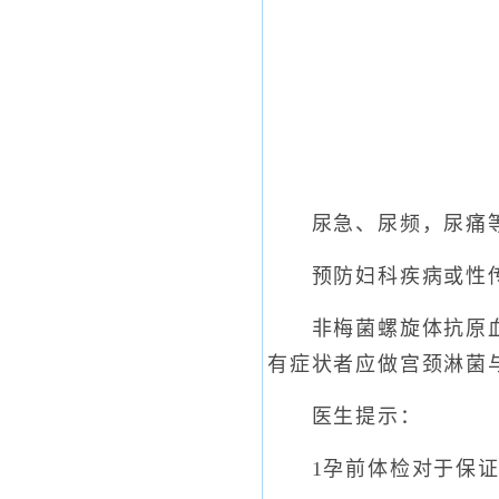
尿急、尿频，尿痛
预防妇科疾病或性传
非梅菌螺旋体抗原血清
有症状者应做宫颈淋菌
医生提示：
1孕前体检对于保证