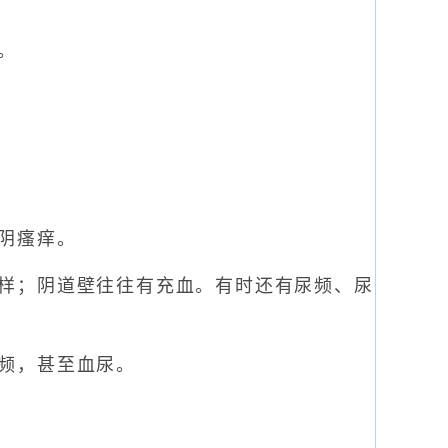
。
阴瘙痒。
样；阴道壁往往有充血。有时还有尿频、尿
频，甚至血尿。