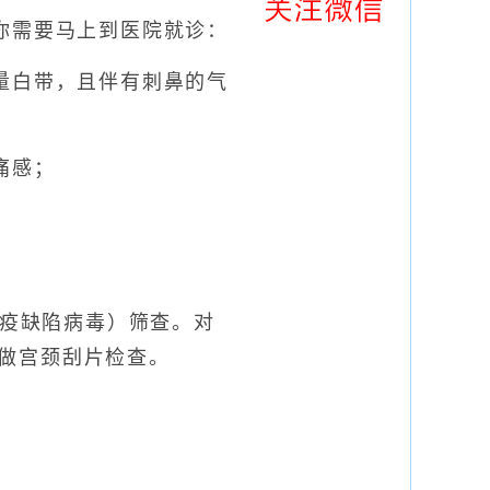
需要马上到医院就诊：
白带，且伴有刺鼻的气
痛感；
免疫缺陷病毒）筛查。对
做宫颈刮片检查。