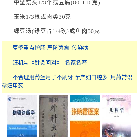
中型馒头1/3个或豆腐(80-140克)
玉米1/3根或肉类30克
绿豆汤(绿豆占1/4碗)或鱼肉30克
夏季重点护肠 严防菌痢_传染病
汪机与《针灸问对》_名家名著
不合理用药坐月子不刷牙 孕产妇口腔多_用药常识_
孕妇用药