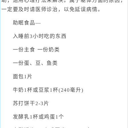
助，运用心理疗法来解决。属于躯体方面的原因，
一定要及时请医师诊治，以免延误病情。
助眠食品—
入睡前3小时吃的东西
一份主食 一份奶类
一份蛋、豆、鱼类
面包1片
牛奶1杯或豆浆1杯(240毫升)
苏打饼干2-3片
发酵乳1杯或鸡蛋1个