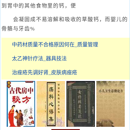
到胃中的其他食物里的钙，便
会凝固成不易溶解和吸收的草酸钙，而婴儿的
骨骼与牙齿%
中药材质量不合格原因何在_质量管理
太乙神针疗法_器具技法
治痤疮先调好肾_皮肤病痤疮