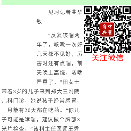
见习记者曲华
敏
“反复咳喘两
年了，咳嗽一次好
几天都不见好，厉
害时还有点喘，前
天晚上高烧，咳喘
严重了。”田女士
带着3岁的儿子来到郑大三附院
儿科门诊，她说孩子经常感冒，
一月能有20天都在吃药。“你儿
子可能是哮喘，建议做个胸部X
光片检查。”该科主任医师王秀