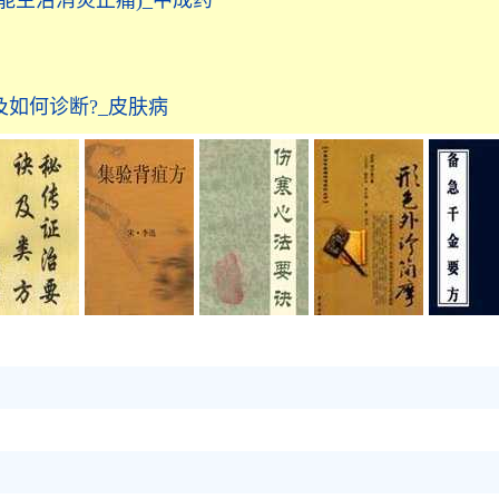
能主治消炎止痛)_中成药
如何诊断?_皮肤病