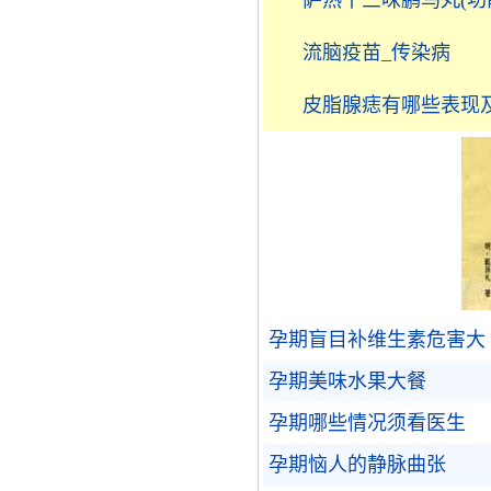
萨热十三味鹏鸟丸(功
流脑疫苗_传染病
皮脂腺痣有哪些表现及
孕期盲目补维生素危害大
孕期美味水果大餐
孕期哪些情况须看医生
孕期恼人的静脉曲张