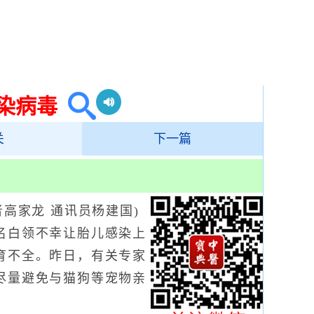
染病毒
关
下一篇
高家龙 通讯员杨建国)
名白领不幸让胎儿感染上
育不全。昨日，有关专家
尽量避免与猫狗等宠物亲