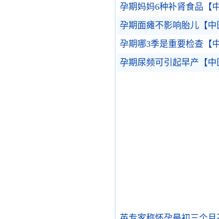
孕期妈妈6种补肾食品【
孕期面瘫不影响胎儿【中
孕期哪3季是重要检查【
孕期尿频可引起早产【中
英专家称怀孕最初三个月