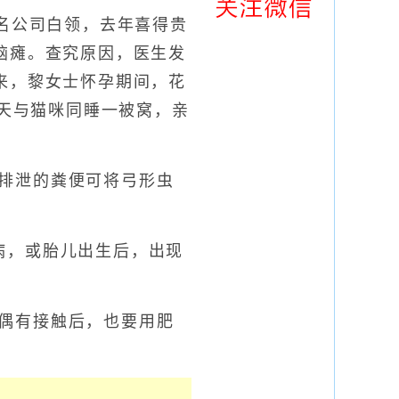
名公司白领，去年喜得贵
脑瘫。查究原因，医生发
来，黎女士怀孕期间，花
每天与猫咪同睡一被窝，亲
排泄的粪便可将弓形虫
病，或胎儿出生后，出现
偶有接触后，也要用肥