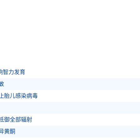
影响智力发育
敏
止胎儿感染病毒
抵御全部辐射
异黄酮