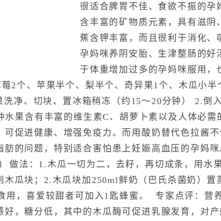
很适合脾胃不佳、食欲不振的孕
含丰富的矿物质元素，具有滋阴
蕉含钾丰富，而且很利于消化、
孕妈咪养阴安胎、生津整肠的好
于体重增加过多的孕妈咪服用，
莓2个、苹果半个、梨半个、奇异果1个、木瓜小半
洗净、切块、置冰箱稍冻（约15～20分钟） 2.倒入酸
种水果含有丰富的维生素C、胡萝卜素以及人体必需
，可促进健康、增强免疫力。而用酸奶替代色拉酱不
脂肪的问题，特别适合害怕患上妊娠高血压的孕妈咪
ml 做法：1.木瓜一切为二，去籽，再切成条，用
木瓜块；2.木瓜块加250ml鲜奶（巴氏杀菌奶）
可食用，喜爱较甜者可加入1匙蜂蜜。 专家点评：营
感好，糖分低，其中的木瓜酶可促进乳腺发育，对产