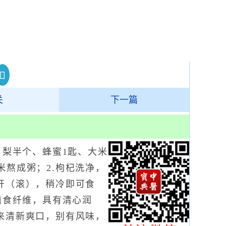
关
下一篇
梨半个、蜂蜜1匙、大米
粳米熬成粥；2.枸杞洗净，
开（滚），稍冷即可食
膳食纤维，具有清心润
来清新爽口，别有风味，