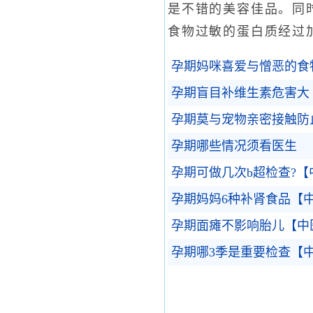
是不错的美容佳品。同
食物过敏的蛋白质经过
孕期妈咪喜爱与憎恶的食
孕期盲目补维生素危害大
孕期莫与宠物亲密接触防
孕期哪些情况须看医生
孕期可做几次b超检查?【
孕期妈妈6种补肾食品【
孕期面瘫不影响胎儿【中
孕期哪3季是重要检查【