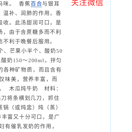
妈咪。 香蕉
百合
与银耳
、温补、润肺的作用，香
吸收。此汤甜润可口，是
汤，由于含蔗糖多而不利
也不利于晚餐后服用。
个、芒果小半个、酸奶50
奶150～200ml，拌匀
的各种矿物质，而且含有
仅味美，营养丰富，而
。 木瓜炖牛奶 材料：
水果刀将条横划几刀，抓住
置蒸锅（或炖盅）炖（蒸）
养丰富又十分可口，是广
妇有催乳发奶的作用，