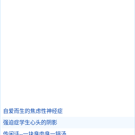
自爱而生的焦虑性神经症
强迫症学生心头的阴影
传闲话--一块臭肉臭一锅汤