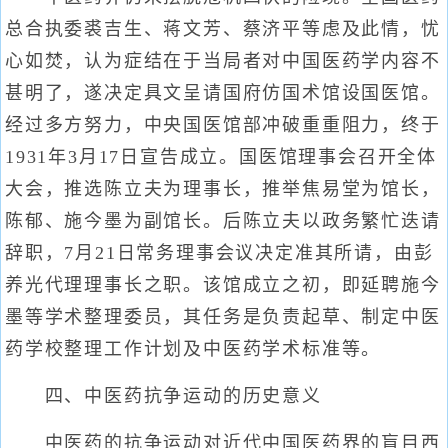
总合执委裘吉生、蒋文芳、蔡济平等虑及此情，忧
心如焚，认为症结在于当局者对中国医药学内容不
甚明了，遂决定具文呈请国府仿国术馆设国医馆。
经过多方努力，中央国医馆部冲破重重阻力，终于
1931年3月17日宣告成立。国医馆理事会召开全体
大会，推选陈立夫为理事长，推举焦易堂为馆长，
陈郁、施今墨为副馆长。后陈立夫以政务繁忙迭请
辞职，7月21日常务理事会议决定准其所请，由彭
养光代理理事长之职。该馆成立之初，即延聘施今
墨等学术整理委员，其任务是负责起草、制定中医
药学校整理工作计划及中医药学术标准等。
四、中医药抗争运动的历史意义
中医药的抗争运动对近代中国医药界的盲目西