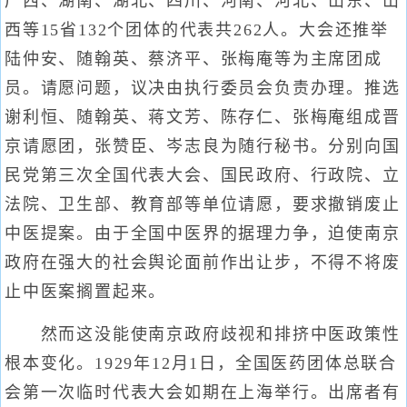
广西、湖南、湖北、四川、河南、河北、山东、山
西等15省132个团体的代表共262人。大会还推举
陆仲安、随翰英、蔡济平、张梅庵等为主席团成
员。请愿问题，议决由执行委员会负责办理。推选
谢利恒、随翰英、蒋文芳、陈存仁、张梅庵组成晋
京请愿团，张赞臣、岑志良为随行秘书。分别向国
民党第三次全国代表大会、国民政府、行政院、立
法院、卫生部、教育部等单位请愿，要求撤销废止
中医提案。由于全国中医界的据理力争，迫使南京
政府在强大的社会舆论面前作出让步，不得不将废
止中医案搁置起来。
然而这没能使南京政府歧视和排挤中医政策性
根本变化。1929年12月1日，全国医药团体总联合
会第一次临时代表大会如期在上海举行。出席者有