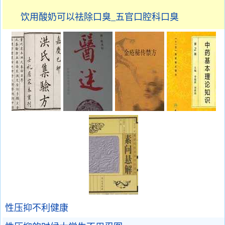
饮用酸奶可以祛除口臭_五官口腔科口臭
性压抑不利健康