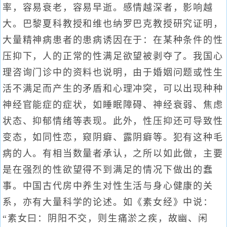
率，容易衰老，容易早逝。感情越深者，影响越
大。巴黎夏科教授和维也纳罗巴克教授研究证明，
大量精神病患者的患病诱因在于：在某种条件的性
压抑下，人的正常的性满足欲望被剥夺了。我国心
理咨询门诊中的资料也说明，由于婚姻问题或性生
活不满足而产生的矛盾和心理冲突，可以出现种种
神经官能症的症状，如睡眠障碍、神经衰弱、焦虑
状态、抑郁情绪等表现。此外，性压抑还可导致性
变态，如同性恋，窥阴癖、露阴癖等。犯有这种毛
病的人。有相当数量者承认，之所以如此做，主要
是在强烈的性欲望得不到满足的情况下做出的蠢
事。中国古代房中养生对性生活与身心健康的关
系，亦有大量科学的论述。如《素女经》中说：
“素女曰：阴阳不交，则生痛淤之疾，故幽、闲