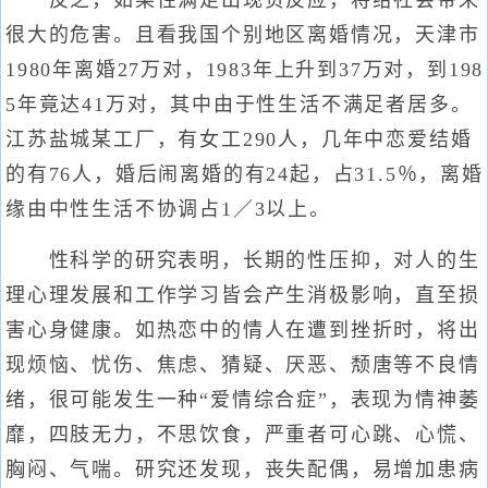
反之，如果性满足出现负反应，将给社会带来
很大的危害。且看我国个别地区离婚情况，天津市
1980年离婚27万对，1983年上升到37万对，到198
5年竟达41万对，其中由于性生活不满足者居多。
江苏盐城某工厂，有女工290人，几年中恋爱结婚
的有76人，婚后闹离婚的有24起，占31.5％，离婚
缘由中性生活不协调占1／3以上。
性科学的研究表明，长期的性压抑，对人的生
理心理发展和工作学习皆会产生消极影响，直至损
害心身健康。如热恋中的情人在遭到挫折时，将出
现烦恼、忧伤、焦虑、猜疑、厌恶、颓唐等不良情
绪，很可能发生一种“爱情综合症”，表现为情神萎
靡，四肢无力，不思饮食，严重者可心跳、心慌、
胸闷、气喘。研究还发现，丧失配偶，易增加患病