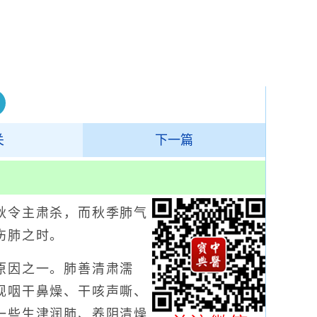
关
下一篇
令主肃杀，而秋季肺气
伤肺之时。
因之一。肺善清肃濡
现咽干鼻燥、干咳声嘶、
一些生津润肺、养阴清燥