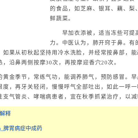
的食品，如芝麻、银耳、藕、梨
鲜蔬菜。
早加衣添被，适当冻些可提高
力。中医认为，肺开窍于鼻。有
，如果从初秋起坚持用冷水洗脸，并经常按鼻部，能
，沿鼻两侧按摩30次，再按摩迎香穴20次。
金季节，常练气功，能调养肺气，预防感冒。早
限度，再牙关轻闭，慢慢呼气全部吐出，如此一呼一
性支气管炎、哮喘病患者，宜在秋季抓紧治疗，以减
语解释
)_脾胃病症中成药