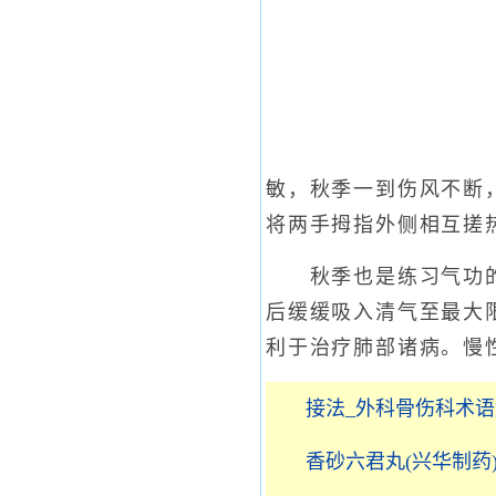
敏，秋季一到伤风不断
将两手拇指外侧相互搓热
秋季也是练习气功的黄
后缓缓吸入清气至最大
利于治疗肺部诸病。慢
接法_外科骨伤科术
香砂六君丸(兴华制药