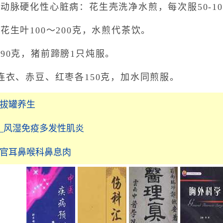
脉硬化性心脏病：花生壳洗净水煎，每次服50-10
生叶100～200克，水煎代茶饮。
0克，猪前蹄膀1只炖服。
衣、赤豆、红枣各150克，加水同煎服。
_拔罐养生
_风湿免疫多发性肌炎
五官耳鼻喉科鼻息肉