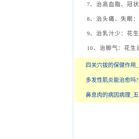
7、治高血脂、冠状动
8、治头痛、失眠：花
9、治乳汁少：花生9
10、治脚气：花生连
四关穴拔的保健作用
多发性肌炎能治愈吗?
鼻息肉的病因病理_