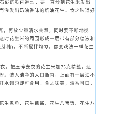
白石砂的锅内翻炒，要一直炒到花生米发出
而溢发出奶油香味的奶油花生。食之味道好
0克，再放少量清水共煮，同时要不断地搅
这时花生米的周围形成一层带有部分糖液和
麦芽糖)，不断搅拌均匀，像变戏法一样花生
衣。把压碎去衣的花生米加75克精盐，适
酱。装入洁净的大口瓶内，上面有一层油不
开水调匀即可食用。食之味美，清香可口，
花生煮鱼、花生熬酱、花生八宝饭、花生八