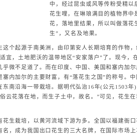
中，经过昆虫或风等传粉受精以
花生哩，在琳琅满目的植物界中
花，落地里结果，所以叫做落花
生”，又名及地果。
个起源于南美洲，由印第安人长期培育的作物，经过
温适宜，土地肥沃的温带地区“安家落户”了。现今，
几乎微不足道了。而在印度、中国、美国和塞内加尔
是塞内加尔的主要财富，有“落花生之国”的称号。中
东南沿海一带栽培。据明代弘治16年(公元1503年
俗云花落在地，而生子土中，故名。”可见，花生在
生栽培，以黄河流域下游为多。全国以福建衙口
有名，成为我国出口花生的三大名牌，在国际市场上