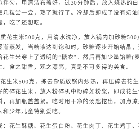
边拌匀，用清洁布盖好，过30分钟后，放入烧热的
取几粒尝一尝，熟了就行了。冷却后即成了没有奶油
脆，吃了还想吃。
花生米500克，用清水洗净，放入锅内加砂糖50
逐渐蒸发，当糖液达到饱和时，砂糖逐步开始结晶，
给花生米穿上了透明的“糖衣”。然后再加少量饴糖(
生。食之甜香，观之漂亮，真是不可多得的美食。
生米500克，拣去杂质放锅内炒熟，再压碎去花生
好的碎花生米，放入粉碎机中粉碎如粉浆，即成花生
料，再加瓶盖盖紧。吃时用干净的汤匙挖出，加点凉
人和少年儿童特别爱吃。
花生酥糖、花生蛋白粉、花生肉丁、花生鸡丁、