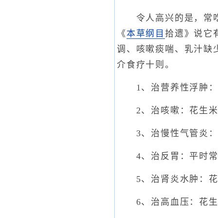
令人高兴的是，常吃花
《
本草纲目
拾遗》说它
调、咳嗽痰喘、乳汁缺
介食疗十则。
1、治营养性浮肿：花
2、治咳嗽：花生米、
3、治慢性气管炎：花生
4、治反胃：平时常
5、治肾炎水肿：花
6、治高血压：花生米