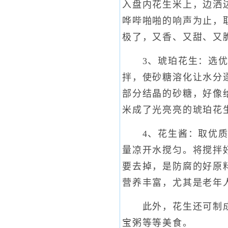
入盘内花生米上，边洒
哗哔啪啪的响声为止，
极了，又香、又甜、又
3、琥珀花生：选优质
拌，使砂糖溶化让水分
部分结晶的砂糖，好像
米成了光亮亮的琥珀花
4、花生酱：取优质花
量凉开水搅匀。将搅拌
要去掉，是防腐的好原
营养丰富，尤其是老年
此外，花生还可制成：
宝粥等等美食。