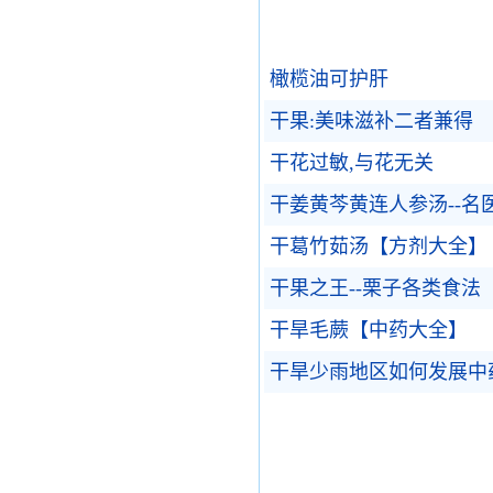
橄榄油可护肝
干果:美味滋补二者兼得
干花过敏,与花无关
干姜黄芩黄连人参汤--名
干葛竹茹汤【方剂大全】
干果之王--栗子各类食法
干旱毛蕨【中药大全】
干旱少雨地区如何发展中