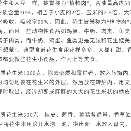
花生和大豆一样，被誉称为“植物肉”，含油量高达5
白质含量30%，相当于小麦的2倍，玉米的2.5倍，
吸收，吸收率90%，因此，花生被誉称为“植物肉
高，而且一些动物性食品如鸡蛋、牛奶、肉类、鱼类
高于肉类，而牛奶、鸡蛋、鱼类更是无法和花生媲美
不想荤”。典型食谱花生食用花样多多，大都有甜、
节都要做些花生小食品，作为上等美食。
花生米1000克，除去杂质和霉烂者，放入转筒内
粉均匀地裹在花生米的外层，然后放在转炉内，用文
郁时取出，经冷却即成胖胖的大大的花生米状的榆皮
花生米500克，桂皮、茴香、糖精各适量，香草油
然后将花生米用滚开水泡一泡，捞出沥干水放入盘内