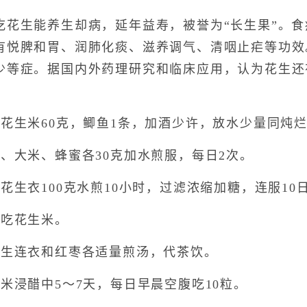
生能养生却病，延年益寿，被誉为“长生果”。食
有悦脾和胃、润肺化痰、滋养调气、清咽止疟等功效
少等症。据国内外药理研究和临床应用，认为花生还
生米60克，鲫鱼1条，加酒少许，放水少量同炖
大米、蜂蜜各30克加水煎服，每日2次。
衣100克水煎10小时，过滤浓缩加糖，连服10
吃花生米。
生连衣和红枣各适量煎汤，代茶饮。
浸醋中5～7天，每日早晨空腹吃10粒。