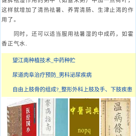
健脾祛湿作用的粥中（如薏米粥）中加一点荷叶，
这样就增加了清热祛暑、养胃清肠、生津止渴的作
用了。
同时，还可以适当服用祛暑湿的中成药，如霍
香正气水.
望江南种植技术_中药种贮
尿道肉阜治疗预防_男科泌尿疾病
自由上肢骨的组成?_整形外科上肢及手、下肢疾患