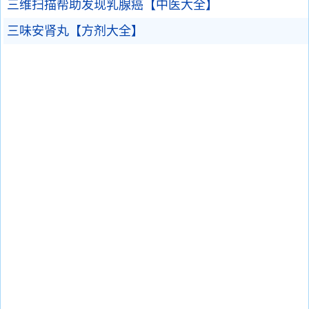
三维扫描帮助发现乳腺癌【中医大全】
三味安肾丸【方剂大全】