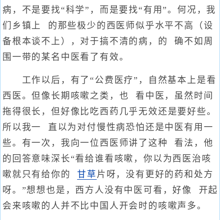
病，不是要找“科学”，而是要找“有用”。何况，我
们乡镇上 的那些极少的西医师似乎水平不高（设
备根本谈不上），对于搞不清的病，的 确不如周
围一带的某名中医看了有效。
工作以后，有了“公费医疗”，自然基本上是看
西医。但像长期咳嗽之类，也 看中医，虽然时间
拖得很长，但好像比吃西药几乎无效还是要好些。
所以我一 直以为对付慢性病恐怕还是中医有用一
些。有一次，我向一位西医师讲了这种 看法，他
的回答意味深长“看给谁看咳嗽，你以为西医治咳
嗽就只有给你的
甘草
片呀，没有更好的药和处方
呀。”想想也是，西方人没有中医可看，好像 开起
会来咳嗽的人并不比中国人开会时的咳嗽声多。