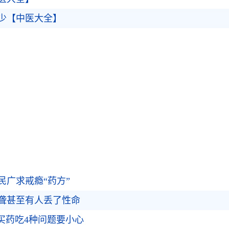
少【中医大全】
民广求戒瘾“药方”
致聋甚至有人丢了性命
买药吃4种问题要小心