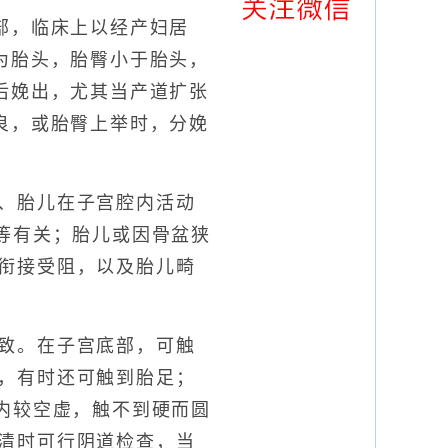
，临床上以经产妇居
为胎头，胎臀小于胎头，
后娩出，尤其当产道扩张
良，或胎臀上举时，分娩
、胎儿在子宫腔内活动
等有关；胎儿或因骨盆狭
衔接受阻，以及胎儿畸
致。在子宫底部，可触
，有时还可触到胎足；
内较空虚，触不到硬而圆
清时可行阴道检查，当