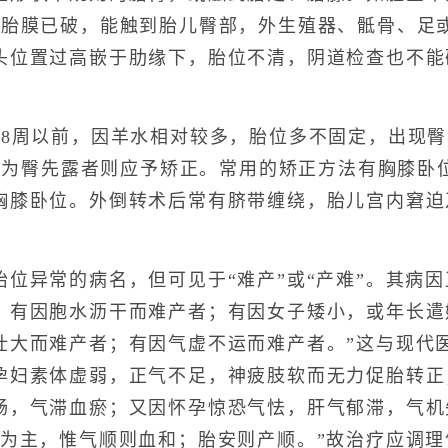
或胎膜已破，能触到胎儿臀部，外生殖器、骶骨、足
头位置过高嵌于肋缘下，胎位不清，阴道检查也不能
周以前，因羊水相对较多，胎位多不固定，出现臀
周仍为臀先露者则应予矫正。常用的矫正方法有胸膝卧
胸膝卧位。外倒转术后常有脐带缠绕，胎儿宫内窘迫
异常的病名，但可见于“难产”或“产难”。其病因
；有因胞水沥干而难产者；有因女子矮小，或年长遣
壮大而难产者；有因气虚不运而难产者。”这与现代
孕妇素体虚弱，正气不足，神疲肢软而无力促胎转正
畅，气滞血瘀；又因怀孕惊恐气怯，肝气郁滞，气机
血为主，惟气顺则血和；胎安则产顺。”故治疗应调