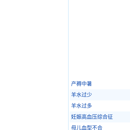
产褥中暑
羊水过少
羊水过多
妊娠高血压综合征
母儿血型不合