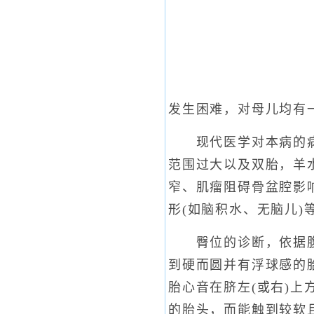
发生困难，对母儿均有一
现代医学对本病的病因
范围过大以及双胎，羊
窄、肌瘤阻碍骨盆腔影
形(如脑积水、无脑儿)
臀位的诊断，依据腹部
到硬而圆并有浮球感的
胎心音在脐左(或右)
的胎头，而能触到较软