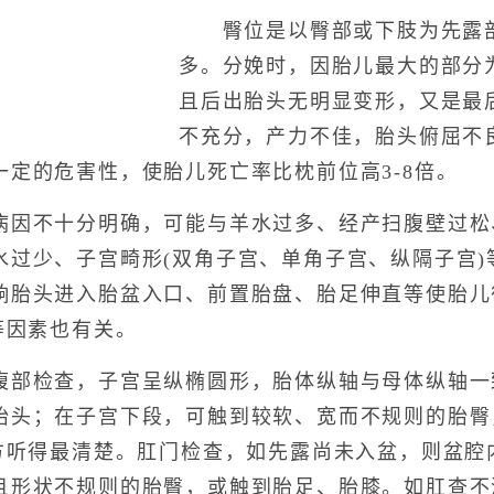
臀位是以臀部或下肢为先露部
多。分娩时，因胎儿最大的部分
且后出胎头无明显变形，又是最
不充分，产力不佳，胎头俯屈不
定的危害性，使胎儿死亡率比枕前位高3-8倍。
不十分明确，可能与羊水过多、经产扫腹壁过松
水过少、子宫畸形(双角子宫、单角子宫、纵隔子宫)
响胎头进入胎盆入口、前置胎盘、胎足伸直等使胎儿
等因素也有关。
检查，子宫呈纵椭圆形，胎体纵轴与母体纵轴一
胎头；在子宫下段，可触到较软、宽而不规则的胎臀
上方听得最清楚。肛门检查，如先露尚未入盆，则盆腔
且形状不规则的胎臀，或触到胎足、胎膝。如肛查不