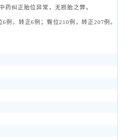
中药纠正胎位异常，无损胎之弊。
6例，转正6例；臀位210例，转正207例。