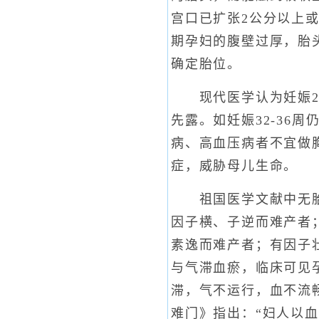
宫口已扩张2公分以上
期孕妇的腹壁过厚，胎
确定胎位。
现代医学认为妊娠28
先露。如妊娠32-36
病、高血压病者不宜做
症，威胁母儿生命。
祖国医学文献中无胎位
因子横、子逆而难产者
素逸而难产者；有因子
与气滞血瘀，临床可见
滞，气不运行，血不流
难门》指出：“妇人以