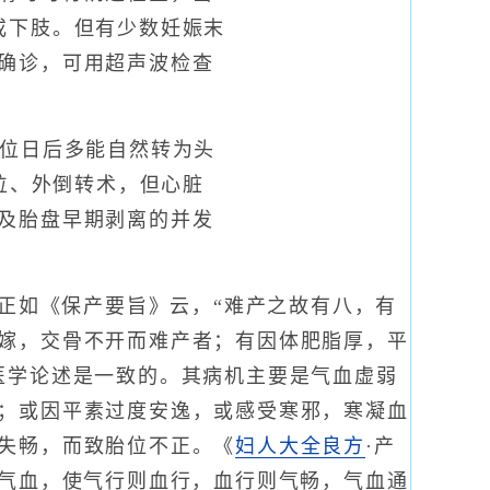
或下肢。但有少数妊娠末
确诊，可用超声波检查
位日后多能自然转为头
位、外倒转术，但心脏
及胎盘早期剥离的并发
正如《保产要旨》云，“难产之故有八，有
嫁，交骨不开而难产者；有因体肥脂厚，平
医学论述是一致的。其病机主要是气血虚弱
；或因平素过度安逸，或感受寒邪，寒凝血
失畅，而致胎位不正。《
妇人大全良方
·产
理气血，使气行则血行，血行则气畅，气血通