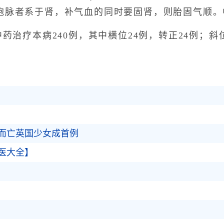
胞脉者系于肾，补气血的同时要固肾，则胎固气顺。
治疗本病240例，其中横位24例，转正24例；斜位
而亡英国少女成首例
医大全】