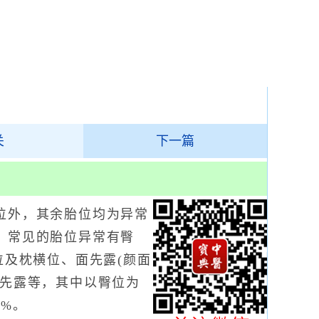
关
下一篇
外，其余胎位均为异常
。常见的胎位异常有臀
位及枕横位、面先露(颜面
合先露等，其中以臀位为
4%。