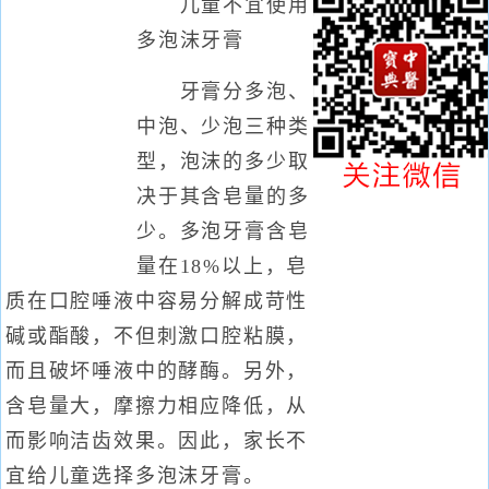
儿童不宜使用
多泡沫牙膏
牙膏分多泡、
中泡、少泡三种类
型，泡沫的多少取
决于其含皂量的多
少。多泡牙膏含皂
量在18%以上，皂
质在口腔唾液中容易分解成苛性
碱或酯酸，不但刺激口腔粘膜，
而且破坏唾液中的酵酶。另外，
含皂量大，摩擦力相应降低，从
而影响洁齿效果。因此，家长不
宜给儿童选择多泡沫牙膏。