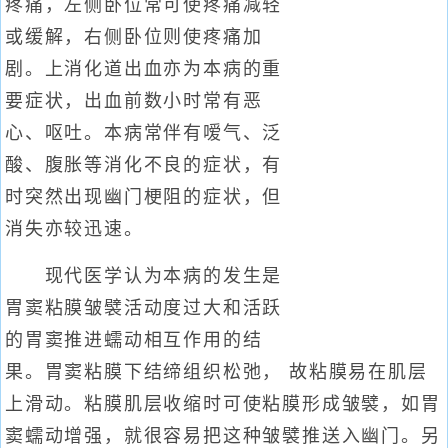
疼痛，左侧卧位常可使疼痛减轻
或缓解，右侧卧位则使疼痛加
剧。上消化道出血亦为本病的重
要症状，出血前数小时常有恶
心、呕吐。本病常伴有嗳气、泛
酸、腹胀等消化不良的症状，有
时突然出现幽门梗阻的症状，但
消失亦较迅速。
现代医学认为本病的发生是
胃窦粘膜皱襞活动度过大和活跃
的胃窦推进蠕动相互作用的结
果。胃窦粘膜下结缔组织松弛， 故粘膜易在肌层
上滑动。粘膜肌层收缩时可使粘膜形成皱襞，如胃
窦蠕动增强，就很容易把这种皱襞推送入幽门。另