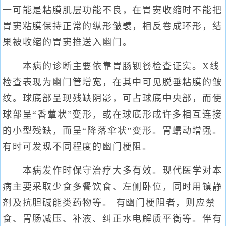
一可能是粘膜肌层功能不良，在胃窦收缩时不能把
胃窦粘膜保持正常的纵形皱襞，相反卷成环形，结
果被收缩的胃窦推送入幽门。
本病的诊断主要依靠胃肠钡餐检查证实。X线
检查表现为幽门管增宽，在其中可见脱垂粘膜的皱
纹。球底部呈现残缺阴影，可占球底中央部，而使
球部呈“香蕈状”变形，或在球底形成许多相互连接
的小型残缺，而呈“降落伞状”变形。胃蠕动增强。
有时可发现不同程度的幽门梗阻。
本病发作时保守治疗大多有效。现代医学对本
病主要采取少食多餐饮食、左侧卧位，同时用镇静
剂及抗胆碱能类药物等。 有幽门梗阻者，则应禁
食、胃肠减压、补液、纠正水电解质平衡等。伴有