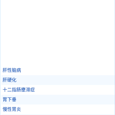
肝性脑病
肝硬化
十二指肠壅滞症
胃下垂
慢性胃炎