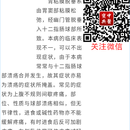
胃粘膜脱垂系
由胃窦部粘膜松
弛，经幽门管脱垂
入十二指肠球部所
致。本病的临床表
现不一，可以不出
现症状，由于本病
常常与十二指肠球
部溃疡合并发生，故其症状亦易
为溃疡的症状所掩盖。常见的症
状为上腹不规则间歇疼痛，部
位、性质与球部溃疡相似，但无
节律性，进食或碱性药物亦不能
缓解疼痛，有时进食后反可加剧