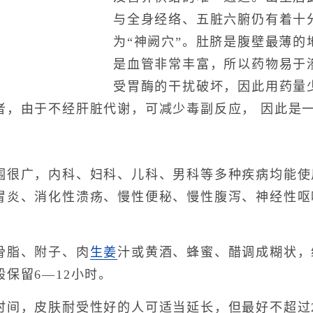
与全身经络、五脏六腑仍有着十
为“神阙穴”。肚脐是腹壁最薄的
是血管非常丰富，所以药物易于
受胃酶的干扰破坏，因此用药量
者，由于不经肝脏代谢，可减少毒副反应， 因此是
广，内科、妇科、儿科、男科等多种疾病均能使
胃炎、消化性溃疡、慢性便秘、慢性腹泻、神经性呕
脂、附子、肉
生姜
汁或黄酒、蜂蜜、醋调成糊状，
保留6―12小时。
，皮肤耐受性好的人可适当延长，但最好不超过2