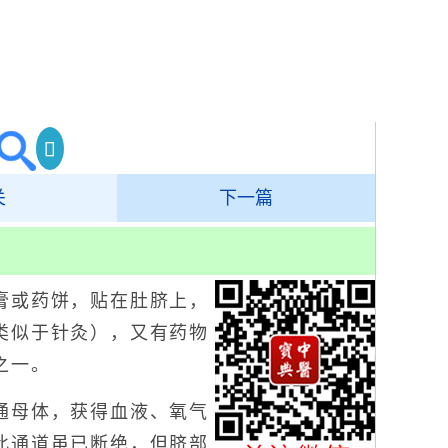
关
下一篇
或药饼，贴在肚脐上，
类似于针灸），又有药物
之一。
母体，获得血液、氧气
此通道虽已断绝，但脐部