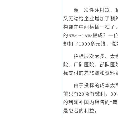
像一次性注射器、输液
又无端给企业增加了额
构却在中间横插一杠子，
的6‰～15‰提成？
却扣了1000多元钱，
招标层次太多、太频繁
院、厂矿医院、部队医
标支付的差旅费和资料
由于投标的成本太高，
前只有20％有微利，3
的利润补国内销售的“
是患者的利益。