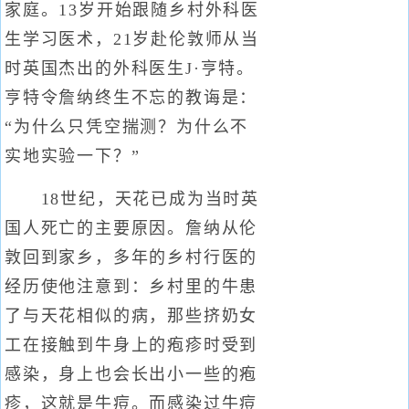
家庭。13岁开始跟随乡村外科医
生学习医术，21岁赴伦敦师从当
时英国杰出的外科医生J·亨特。
亨特令詹纳终生不忘的教诲是：
“为什么只凭空揣测？为什么不
实地实验一下？”
18世纪，天花已成为当时英
国人死亡的主要原因。詹纳从伦
敦回到家乡，多年的乡村行医的
经历使他注意到：乡村里的牛患
了与天花相似的病，那些挤奶女
工在接触到牛身上的疱疹时受到
感染，身上也会长出小一些的疱
疹，这就是牛痘。而感染过牛痘