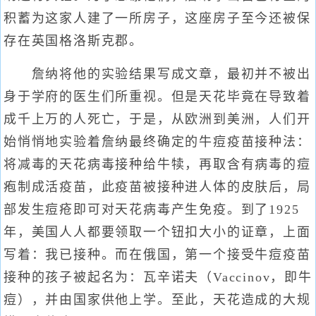
积蓄为这家人建了一所房子，这座房子至今还被保
存在英国格洛斯克郡。
詹纳将他的实验结果写成文章，最初并不被出
身于学府的医生们所重视。但是天花毕竟在导致着
成千上万的人死亡，于是，从欧洲到美洲，人们开
始悄悄地实验着詹纳最终确定的牛痘疫苗接种法：
将减毒的天花病毒接种给牛犊，再取含有病毒的痘
疱制成活疫苗，此疫苗被接种进人体的皮肤后，局
部发生痘疮即可对天花病毒产生免疫。到了1925
年，美国人人都要领取一个钮扣大小的证章，上面
写着：我已接种。而在俄国，第一个接受牛痘疫苗
接种的孩子被起名为：瓦辛诺夫（Vaccinov，即牛
痘），并由国家供他上学。至此，天花造成的大规