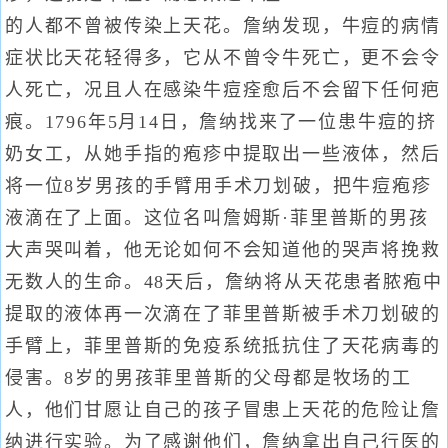
的人都不曾被传染上天花。詹纳发现，牛痘的病情
症状比天花轻得多，它从不曾令牛死亡，更不会令
人死亡，况且人在感染牛痘痊愈后不会留下任何疤
痕。1796年5月14日，詹纳找来了一位患牛痘的挤
奶女工，从她手指的疱疹中提取出一些液体，然后
将一位8岁男孩的手臂用手术刀划破，把牛痘疱疹
液滴在了上面。这位名叫詹姆斯·菲里普斯的男孩
大声哭叫着，他无论如何不会知道他的哭声将挽救
无数人的生命。48天后，詹纳将从天花患者脓疱中
提取的液体再一次滴在了菲里普斯被手术刀划破的
手臂上，菲里普斯的免疫系统抵抗住了天花病毒的
侵害。8岁的男孩菲里普斯的父母都是牧场的工
人，他们甘愿让自己的孩子冒患上天花的危险让詹
纳进行实验。为了感谢他们，詹纳拿出自己行医的