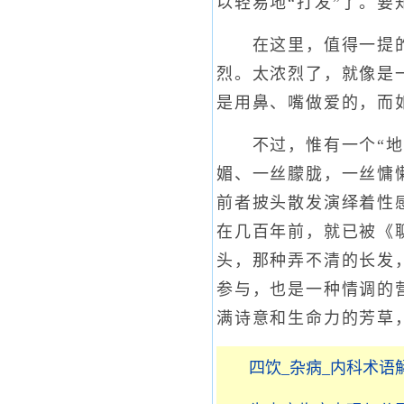
以轻易地“打发”了。
在这里，值得一提的是
烈。太浓烈了，就像是
是用鼻、嘴做爱的，而
不过，惟有一个“地方
媚、一丝朦胧，一丝慵
前者披头散发演绎着性
在几百年前，就已被《
头，那种弄不清的长发
参与，也是一种情调的
满诗意和生命力的芳草
四饮_杂病_内科术语