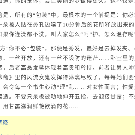
要知道，你的玉体，会让美丽的梦做得更久。这不仅
，所有的“包装”中，最根本的一个前提是：你必
一朵被人贴在鼻孔边嗅了10分钟后的花所释放出来的
如果你连澡都不洗，叫人家怎么“呵”护、怎么温存呢
”你不必“包装”，那便是秀发，最好是去掉发夹、
懒、一丝开放，还有一丝不设防的迷茫……卧室里的
感，后者高悬发髻体现着高贵和矜持。前者让男人冲
聊斋》里的风流女鬼发挥得淋漓尽致了，每每她们要
，会令每一个书生心动“理”乱……对女性而言；性
营造。不要只呆板被动地伸开五指，去迎接甘露；不
，用甘露滋润鲜艳欲滴的花……
解释