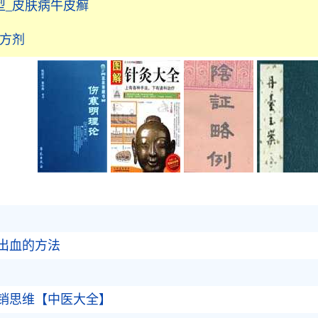
型_皮肤病牛皮癣
科方剂
出血的方法
销思维【中医大全】