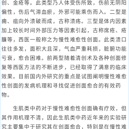
创、金疮等。此类型乃人体受伤所致，伤前无阴阳
偏性，伤后气滞血瘀，外邪可能乘伤而入。二型是
痈、疽向外溃破而成，古称溃疡。三型是体内因素
加上较长时间外部压力等因素引起，古称席疮、疮
臁等，西医一般称之为慢性难愈性创面。此类溃口
往往多发，面积大且深，气血严重耗损，脏腑功能
亏衰，愈合困难。前两型随着清创术及各种创面修
复等西医方法的不断进步，已经取得了满意的临床
效果。目前国内外研究的重点是试图阐明慢性难愈
性创面的发病机理和寻找促进创面愈合的有效药
物。
生肌类中药对于慢性难愈性创面确有疗效，但
其作用机理不清，因此生肌类中药近年来的实验研
究主要集中于研究其在创面愈合，特别是在慢性难