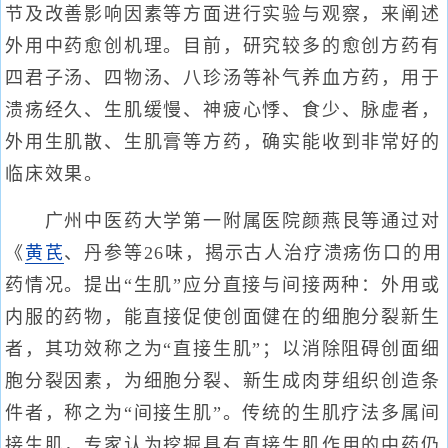
节及改善影响因素等方面进行实验与观察，来阐述
外用中药愈创机理。目前，研究较多的愈创方药有
四君子汤、四物汤、八珍汤等补气养血方药，用于
溃疡经久、生肌缓慢、神疲心悸、食少、脉虚者，
外用生肌散、生肌膏等方药，确实能收到非常好的
临床效果。
广州中医药大学第一附属医院颜燕艮等通过对
《
黄芪
、丹参等26味，揭示古人治疗溃疡伤口的用
药情况。提出“生肌”应分直接与间接两种：外用或
内服的药物，能直接促使创面健在的细胞分裂新生
者，其功效称之为“直接生肌”；以消除阻碍创面细
胞分裂因素，为细胞分裂、新生成肉芽组织创造条
件者，称之为“间接生肌”。传统的生肌疗法多属间
接生肌，专家认为挖掘具有直接生肌作用的中药仍