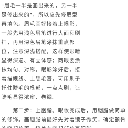
“眉毛一半是画出来的，另一半
是修出来的”，所以应先修眉型
再填色。眉毛画好接着上眼影，
一般先用浅色眉笔进行大面积刷
扫，再用深色眉笔涂抹重点部
位，注意深浅搭配，这样使眼睛
显得深邃、有立体感；两眼要涂
抹均匀、对称。眼影涂好后，接
着描眼线、上睫毛膏，可用刷子
托住睫毛的根部，一点点刷，让
睫毛显得浓密、卷翘。
第二步：上胭脂。眼妆完成后，用胭脂做简单
的修饰。画胭脂前最好先对着镜子微笑，确定颧骨