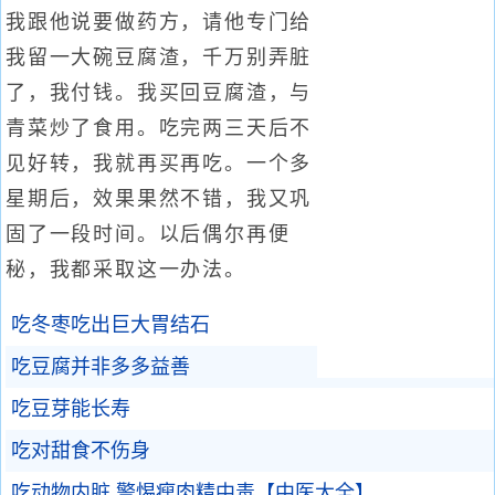
我跟他说要做药方，请他专门给
我留一大碗豆腐渣，千万别弄脏
了，我付钱。我买回豆腐渣，与
青菜炒了食用。吃完两三天后不
见好转，我就再买再吃。一个多
星期后，效果果然不错，我又巩
固了一段时间。以后偶尔再便
秘，我都采取这一办法。
吃冬枣吃出巨大胃结石
吃豆腐并非多多益善
吃豆芽能长寿
吃对甜食不伤身
吃动物内脏 警惕瘦肉精中毒【中医大全】