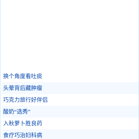
换个角度看吐痰
头晕背后藏肿瘤
巧克力旅行好伴侣
酸奶“选秀”
入秋萝卜胜良药
食疗巧治妇科病