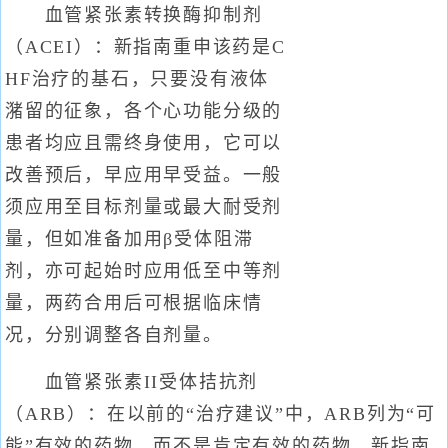
血管紧张素转换酶抑制剂
（ACEI）：新指南重申该药是C
HF治疗的基石，只要没有液体
潴留的征象，各个心功能分级的
患者均应且需终身使用，它可以
改善预后，早应用早受益。一般
须应用至目标剂量或最大耐受剂
量，但如准备加用β受体阻滞
剂，亦可起始时应用低至中等剂
量，两药合用后可根据临床情
况，分别调整各自剂量。
血管紧张素II受体拮抗剂
（ARB）：在以前的“治疗建议”中，ARB列为“可
能”有效的药物，而不是肯定有效的药物。新指南