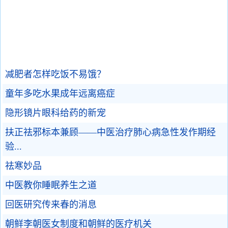
减肥者怎样吃饭不易饿？
童年多吃水果成年远离癌症
隐形镜片眼科给药的新宠
扶正祛邪标本兼顾——中医治疗肺心病急性发作期经
验...
祛寒妙品
中医教你睡眠养生之道
回医研究传来春的消息
朝鲜李朝医女制度和朝鲜的医疗机关