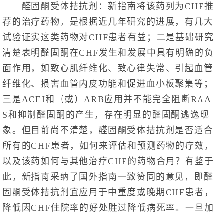
醛固酮受体拮抗剂：新指南将该药列为CHF推
荐的治疗药物，是根据近几年研究的进展，有几大
试验证实这类药物对CHF患者有益；二是基础研究
清楚表明醛固酮在CHF发生和发展中具有明确的负
面作用，如致心肌纤维化、致心律失常、引起血管
纤维化、损害血管内皮功能和促进血小板聚集等；
三是ACEI和（或）ARB应用并不能完全阻断RAA
S和抑制醛固酮的产生，存在明显的醛固酮逃逸现
象。但目前尚不清楚，醛固酮受体拮抗剂是否适合
所有的CHF患者，如何来评估和预测药物的疗效，
以及该药如何与其他治疗CHF的药物合用？有鉴于
此，新指南采纳了国外指南一致赞同的意见，即醛
固酮受体拮抗剂宜应用于中重度或晚期CHF患者，
降低因CHF住院率的好处胜过降低病死率。一旦加