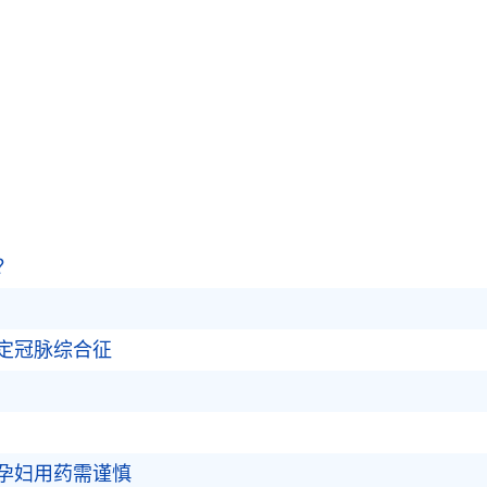
？
定冠脉综合征
孕妇用药需谨慎