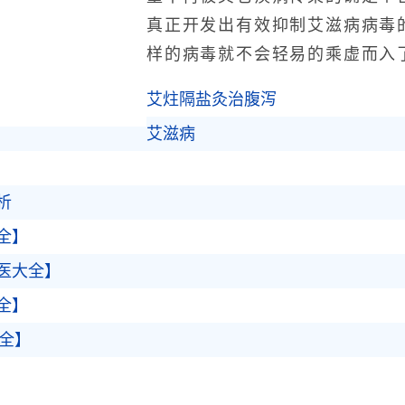
真正开发出有效抑制艾滋病病毒
样的病毒就不会轻易的乘虚而入
艾炷隔盐灸治腹泻
艾滋病
析
全】
医大全】
全】
大全】