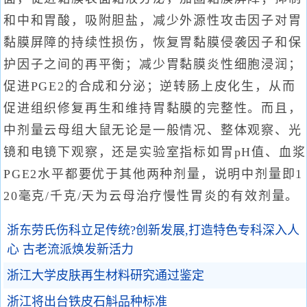
和中和胃酸，吸附胆盐，减少外源性攻击因子对胃
黏膜屏障的持续性损伤，恢复胃黏膜侵袭因子和保
护因子之间的再平衡；减少胃黏膜炎性细胞浸润；
促进PGE2的合成和分泌；逆转肠上皮化生，从而
促进组织修复再生和维持胃黏膜的完整性。而且，
中剂量云母组大鼠无论是一般情况、整体观察、光
镜和电镜下观察，还是实验室指标如胃pH值、血浆
PGE2水平都要优于其他两种剂量，说明中剂量即1
20毫克/千克/天为云母治疗慢性胃炎的有效剂量。
浙东劳氏伤科立足传统?创新发展,打造特色专科深入人
心 古老流派焕发新活力
浙江大学皮肤再生材料研究通过鉴定
浙江将出台铁皮石斛品种标准