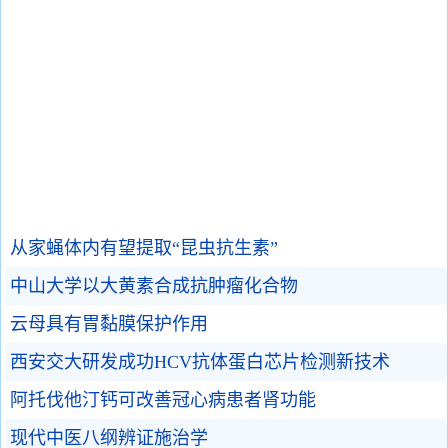
从家蝇体内有望提取“昆虫抗生素”
中山大学以大黄素合成抗肿瘤化合物
云母具有胃黏膜保护作用
西安交大研发成功HCV抗体蛋白芯片检测新技术
阿托伐他汀钙可改善冠心病患者肾功能
现代中医八纲辨证施治学