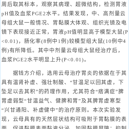
周后取其标本，观察其病理、超微结构，检测胃液
pH值及血浆PGE2水平。结果发现，中、高剂量云
母组大鼠一般情况、胃黏膜大体观、组织光镜及电
镜下表现接近正常，胃液pH值明显高于模型大鼠(P
<0.01)，肠化率(8例中1例)较模型组大鼠(10例中4
例)有所降低。其中中剂量云母组大鼠经治疗后，
血浆PGE2水平明显上升(P<0.01)。
据钱方介绍，选用云母治疗胃炎的依据在于其
具有温肾补虚、强壮制酸、“甘温足以回其虚，下
坠足以去其积”的药理作用，尤其符合“痞满症”脾
胃虚弱型“甘温益气、健脾和胃”及其脾胃虚寒型
“兴甘通阳、补虚健中”的治疗原则。本次实验发
现，云母具有的天然层状结构可吸附于胃黏膜的表
面，促进黏膜表面黏液分泌，加固黏膜屏障；抑制