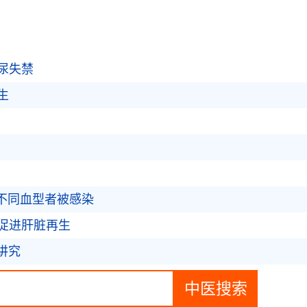
尿失禁
生
使不同血型者被感染
促进肝脏再生
有讲究